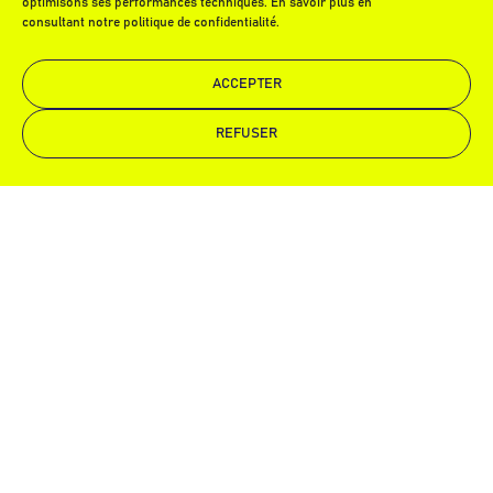
optimisons ses performances techniques. En savoir plus en
consultant notre politique de confidentialité.
ACCEPTER
REFUSER
Demande de devis
Appelez-nous