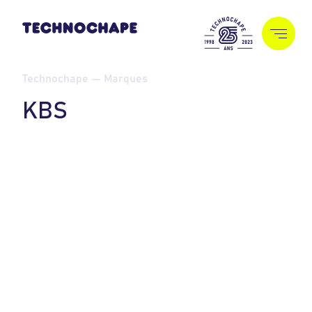
Technochape — Marques
K
B
S