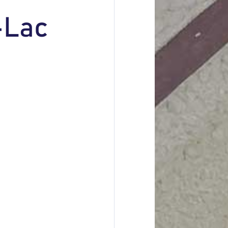
-
L
a
c