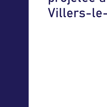
V
i
l
l
e
r
s
-
l
e