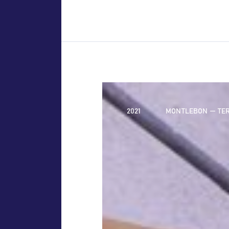
2021
MONTLEBON — TER