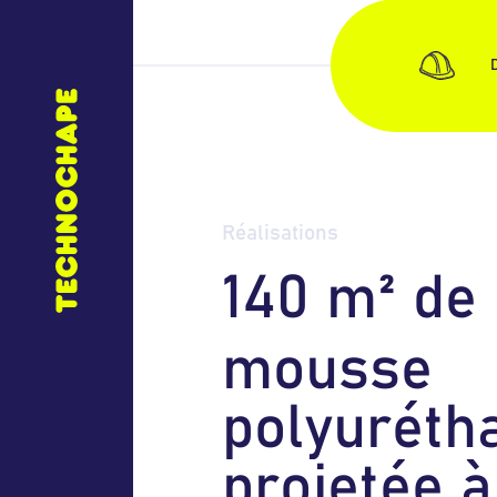
Réalisations
1
4
0
m
²
d
e
m
o
u
s
s
e
p
o
l
y
u
r
é
t
h
p
r
o
j
e
t
é
e
à