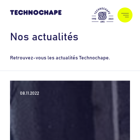
N
o
s
a
c
t
u
a
l
i
t
é
s
Retrouvez-vous les actualités Technochape.
08.11.2022