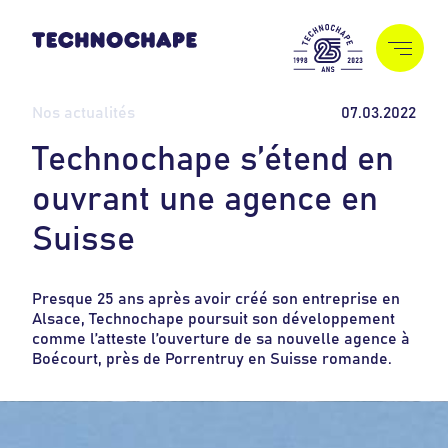
Nos actualités
07.03.2022
T
e
c
h
n
o
c
h
a
p
e
s
’
é
t
e
n
d
e
n
o
u
v
r
a
n
t
u
n
e
a
g
e
n
c
e
e
n
S
u
i
s
s
e
Presque 25 ans après avoir créé son entreprise en
Alsace, Technochape poursuit son développement
comme l’atteste l’ouverture de sa nouvelle agence à
Boécourt, près de Porrentruy en Suisse romande.